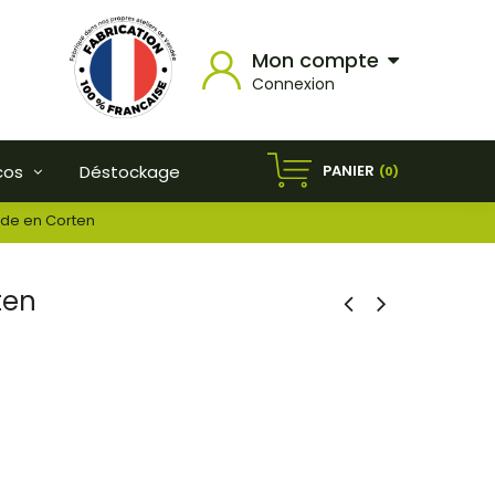
Mon compte
Connexion
PANIER
cos
Déstockage
(0)
nde en Corten
ten