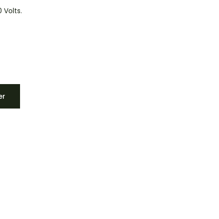
 Volts.
er