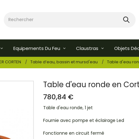
Equipements Du Feu
Claustras
Objets Dé
IER CORTEN
Table d’eau, bassin et mursd'eau
Table d'eau ro
Table d'eau ronde en Cor
780,84 €
Table d'eau ronde, 1 jet
Fournie avec pompe et éclairage Led
Fonctionne en circuit fermé