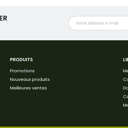
ER
PRODUITS
LI
Promotions
Me
Nouveaux produits
Co
Meilleures ventes
Do
C
M