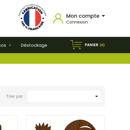
Mon compte
Connexion
PANIER
cos
Déstockage
(0)

Trier par :