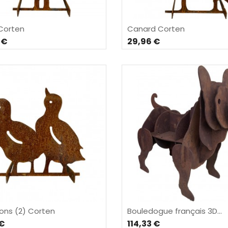
Corten
Canard Corten
 €
29,96 €
ns (2) Corten
Bouledogue français 3D...
 €
114,33 €