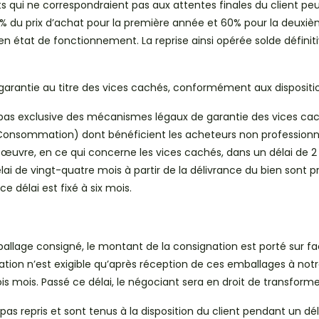
s qui ne correspondraient pas aux attentes finales du client peuve
du prix d’achat pour la première année et 60% pour la deuxième
t en état de fonctionnement. La reprise ainsi opérée solde défini
rantie au titre des vices cachés, conformément aux dispositions
 pas exclusive des mécanismes légaux de garantie des vices cach
 Consommation) dont bénéficient les acheteurs non professionnel
 œuvre, en ce qui concerne les vices cachés, dans un délai de 2
ai de vingt-quatre mois à partir de la délivrance du bien sont 
e délai est fixé à six mois.
mballage consigné, le montant de la consignation est porté sur
on n’est exigible qu’après réception de ces emballages à notre
is mois. Passé ce délai, le négociant sera en droit de transfor
s repris et sont tenus à la disposition du client pendant un dél