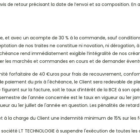
s de retour précisant la date de l’envoi et sa composition. En 
e, et avec un acompte de 30 % à la commande, sauf conditions
ceptation de nos traites ne constitue ni novation, ni dérogation, 
 échéance rend immédiatement exigible l’intégralité de nos cré
nuler les marchés et commandes en cours et de demander éven
té forfaitaire de 40 €uros pour frais de recouvrement, conform
aiement du prix à l'échéance, le Client sera redevable de plein d
 figurant sur la facture, soit le taux d’intérêt de la BCE à son 
 semestre de l'année concernée est le taux en vigueur au 1er jan
eur au 1er juillet de l'année en question. Les pénalités de retard
à la charge du Client une indemnité minimum de 15% sur les fac
la société LT TECHNOLOGIE à suspendre l'exécution de toutes le