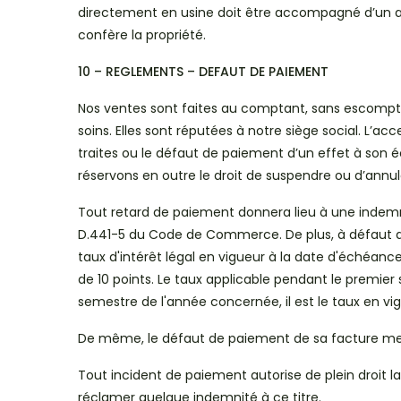
directement en usine doit être accompagné d’un avi
confère la propriété.
10 – REGLEMENTS – DEFAUT DE PAIEMENT
Nos ventes sont faites au comptant, sans escompt
soins. Elles sont réputées à notre siège social. L’ac
traites ou le défaut de paiement d’un effet à son
réservons en outre le droit de suspendre ou d’an
Tout retard de paiement donnera lieu à une indemni
D.441-5 du Code de Commerce. De plus, à défaut de p
taux d'intérêt légal en vigueur à la date d'échéance
de 10 points. Le taux applicable pendant le premier
semestre de l'année concernée, il est le taux en vigu
De même, le défaut de paiement de sa facture met 
Tout incident de paiement autorise de plein droit 
réclamer quelque indemnité à ce titre.