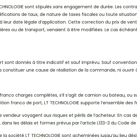
 TECHNOLOGIE sont stipulés sans engagement de durée. Les contr
ifications de taux, de nature de taxes fiscales ou toute situation
à leur date légale d’application. Cette correction du prix de v
res ou de transport, venaient à être modifiées. Le cas échéant, 
sport sont donnés à titre indicatif et sauf imprévu. Sauf convent
rra constituer une cause de résiliation de la commande, ni ouvrir
s franco charges complètes, s’il s’agit de camion ou bateau, ou
édition franco de port, LT TECHNOLOGIE supporte l’ensemble des fra
ndeur voyagent aux risques et périls de l’acheteur. En cas de re
, dans les délais et formes prévus par l’article L133-3 du Code 
 la société LT TECHNOLOGIE sont acheminées jusqu’au lieu dési