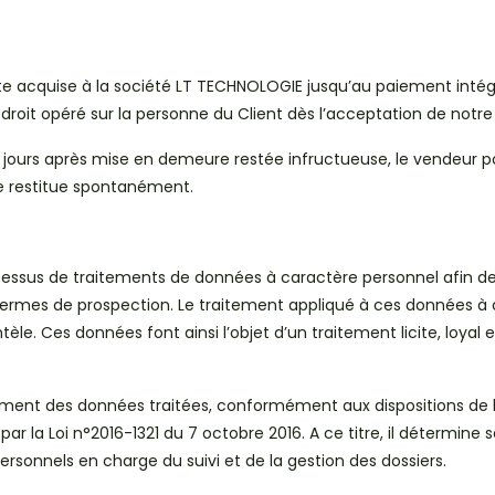
te acquise à la société LT TECHNOLOGIE jusqu’au paiement intégral
droit opéré sur la personne du Client dès l’acceptation de no
jours après mise en demeure restée infructueuse, le vendeur po
le restitue spontanément.
us de traitements de données à caractère personnel afin de lui
n termes de prospection. Le traitement appliqué à ces données à
le. Ces données font ainsi l’objet d’un traitement licite, loyal 
ent des données traitées, conformément aux dispositions de la L
 par la Loi n°2016-1321 du 7 octobre 2016. A ce titre, il détermine 
ersonnels en charge du suivi et de la gestion des dossiers.