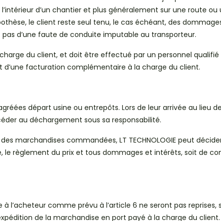
l’intérieur d’un chantier et plus généralement sur une route ou
othèse, le client reste seul tenu, le cas échéant, des dommages
nt pas d’une faute de conduite imputable au transporteur.
arge du client, et doit être effectué par un personnel qualifié e
jet d’une facturation complémentaire à la charge du client.
éées départ usine ou entrepôts. Lors de leur arrivée au lieu de d
océder au déchargement sous sa responsabilité.
on des marchandises commandées, LT TECHNOLOGIE peut décider s
e, le règlement du prix et tous dommages et intérêts, soit de 
 à l’acheteur comme prévu à l’article 6 ne seront pas reprises, 
pédition de la marchandise en port payé à la charge du client.