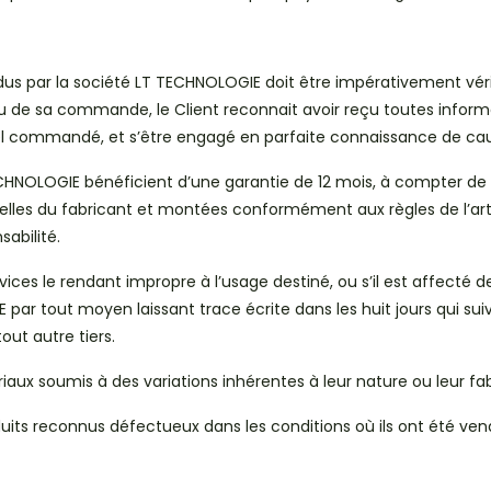
us par la société LT TECHNOLOGIE doit être impérativement vérifié 
u de sa commande, le Client reconnait avoir reçu toutes informa
riel commandé, et s’être engagé en parfaite connaissance de ca
HNOLOGIE bénéficient d’une garantie de 12 mois, à compter de la 
lles du fabricant et montées conformément aux règles de l’art.
abilité.
ices le rendant impropre à l’usage destiné, ou s’il est affecté 
E par tout moyen laissant trace écrite dans les huit jours qui s
out autre tiers.
iaux soumis à des variations inhérentes à leur nature ou leur fa
its reconnus défectueux dans les conditions où ils ont été vendu