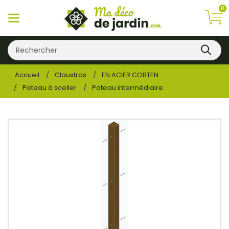
0
Accueil
Claustras
EN ACIER CORTEN
Poteau à sceller
Poteau intermédiaire