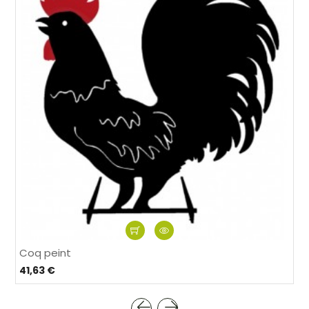
Coq peint
41,63 €