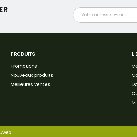
ER
PRODUITS
LI
Promotions
Me
Nouveaux produits
Co
Meilleures ventes
Do
C
M
iGweb