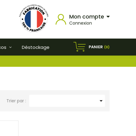
Mon compte
Connexion
PANIER
cos
Déstockage
(0)

Trier par :