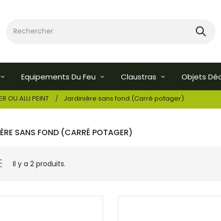
Equipements Du Feu
Claustras
Objets Dé
ER OU ALU PEINT
Jardinière sans fond (Carré potager)
IÈRE SANS FOND (CARRÉ POTAGER)
Il y a 2 produits.